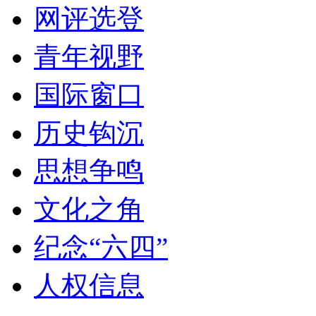
网评选登
青年视野
国际窗口
历史钩沉
思想争鸣
文化之角
纪念“六四”
人权信息