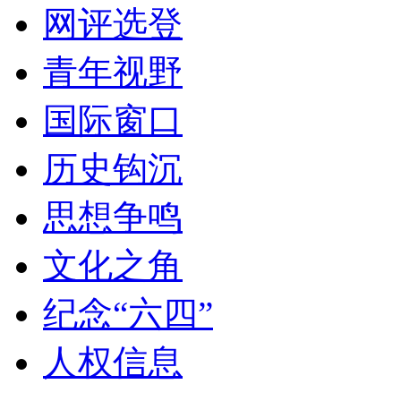
网评选登
青年视野
国际窗口
历史钩沉
思想争鸣
文化之角
纪念“六四”
人权信息