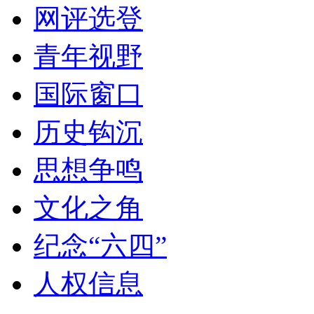
网评选登
青年视野
国际窗口
历史钩沉
思想争鸣
文化之角
纪念“六四”
人权信息