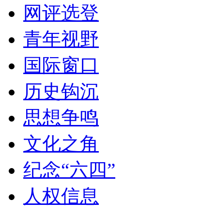
网评选登
青年视野
国际窗口
历史钩沉
思想争鸣
文化之角
纪念“六四”
人权信息