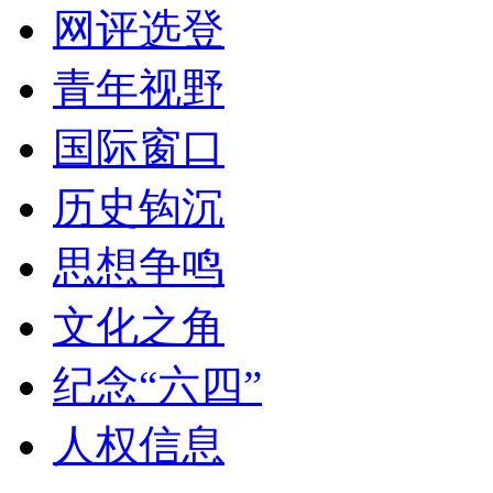
网评选登
青年视野
国际窗口
历史钩沉
思想争鸣
文化之角
纪念“六四”
人权信息