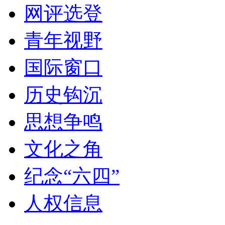
网评选登
青年视野
国际窗口
历史钩沉
思想争鸣
文化之角
纪念“六四”
人权信息