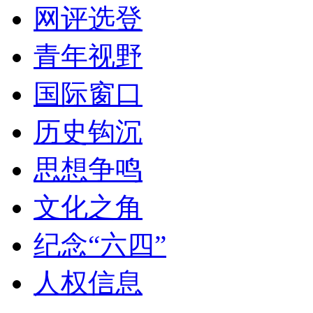
网评选登
青年视野
国际窗口
历史钩沉
思想争鸣
文化之角
纪念“六四”
人权信息