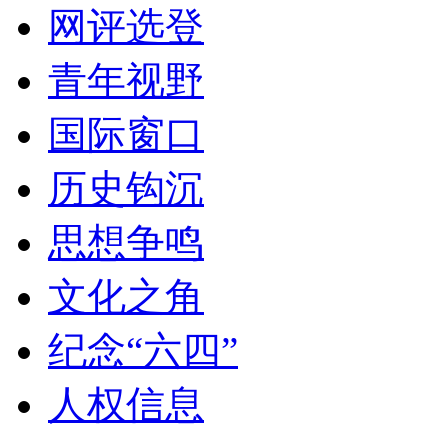
网评选登
青年视野
国际窗口
历史钩沉
思想争鸣
文化之角
纪念“六四”
人权信息