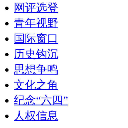
网评选登
青年视野
国际窗口
历史钩沉
思想争鸣
文化之角
纪念“六四”
人权信息