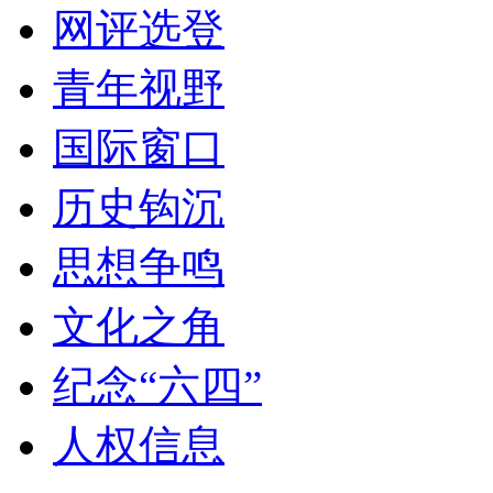
网评选登
青年视野
国际窗口
历史钩沉
思想争鸣
文化之角
纪念“六四”
人权信息