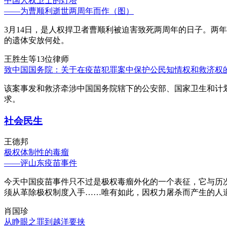
中国人权卫士的灯塔
——为曹顺利逝世两周年而作（图）
3月14日，是人权捍卫者曹顺利被迫害致死两周年的日子。两
的遗体安放何处。
王胜生等13位律师
致中国国务院：关于在疫苗犯罪案中保护公民知情权和救济权
该案事发和救济牵涉中国国务院辖下的公安部、国家卫生和计
求。
社会民生
王德邦
极权体制性的毒瘤
——评山东疫苗事件
今天中国疫苗事件只不过是极权毒瘤外化的一个表征，它与历
须从革除极权制度入手……唯有如此，因权力屠杀而产生的人
肖国珍
从睁眼之罪到越洋要挟