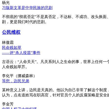
杨光
习版新文革是中华民族的悲剧
不彻底的“彻底否定”不是真否定，不达标、不成功、改头换面
剧，更是我们时代的悲剧。
公民维权
林傲霜
民命贱如草
——评“杀人疫苗”事件
古语云：“人命关天”。凡关系到人之生命的事，世界上任何一个
人命贱如草芥。
李化平（挪威森林）
等您，边民兄弟
某种意义上讲，边民是天真的。他以为自己非常了解这个制度
认为，点名道姓骂在职高官，针对官员个人的反腐策略是安全
李金芳