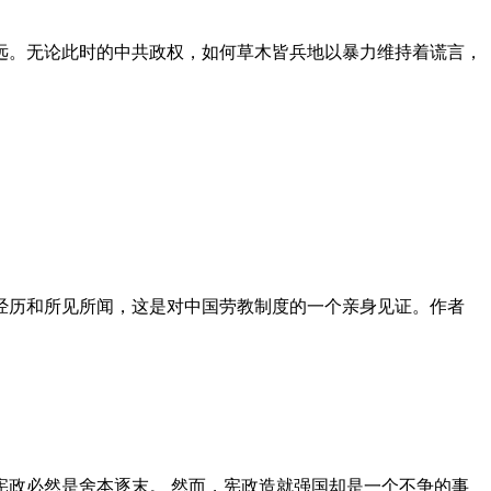
远。无论此时的中共政权，如何草木皆兵地以暴力维持着谎言，
泪经历和所见所闻，这是对中国劳教制度的一个亲身见证。作者
政必然是舍本逐末。 然而，宪政造就强国却是一个不争的事