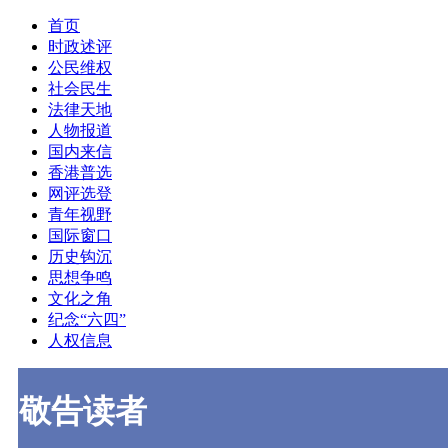
首页
时政述评
公民维权
社会民生
法律天地
人物报道
国内来信
香港普选
网评选登
青年视野
国际窗口
历史钩沉
思想争鸣
文化之角
纪念“六四”
人权信息
敬告读者