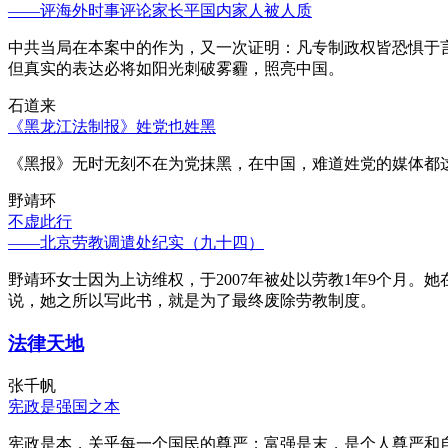
——评海外时事评论家长平国内家人被人质
中共当局在本案中的作为，又一次证明：凡专制政权皆恐惧于
但真实的表达必将如阳光刺破雾霾，照亮中国。
石道来
《黑龙江法制报》姓党也姓黑
《黑报》无时无刻不在为党抹黑，在中国，难道姓党的媒体都
野靖环
不虚此行
——北京劳教调遣处纪实（九十四）
野靖环女士因为上访维权，于2007年被处以劳教1年9个月
说，她之所以写此书，就是为了最终废除劳教制度。
法律天地
张千帆
宪政是强国之本
宪政是本，关乎每一个国民的尊严；富强是末，是个人尊严和