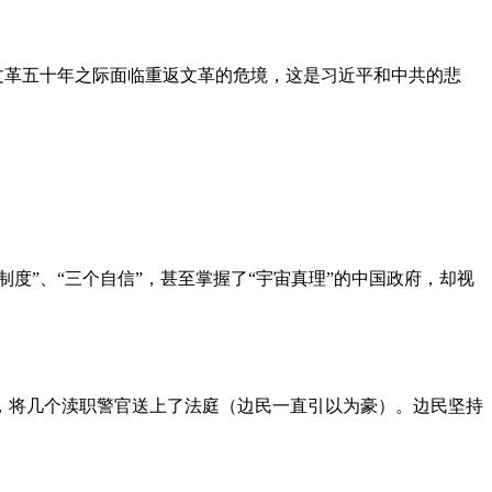
文革五十年之际面临重返文革的危境，这是习近平和中共的悲
度”、“三个自信”，甚至掌握了“宇宙真理”的中国政府，却视
，将几个渎职警官送上了法庭（边民一直引以为豪）。边民坚持