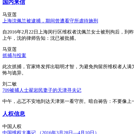
国内来信
马亚莲
上海沈佩兰被逮捕，期间曾遭看守所虐待施刑
自2016年2月22日上海闵行区维权者沈佩兰女士被刑拘后，到
上午，沈的律师告知：沈已被批捕。
马亚莲
抓捕与投案
此次抓捕，官家终发挥出聪明才智，为避免拘留所维权者人满
怖与诡异。
刘二敏
709被捕人士翟岩民妻子的天津寻夫记
中午，忐忑不安地到达天津第一看守所。暗自祷告：不要像上
人权信息
中国人权
中国维权大事记 （2016年3月28日—4月10日）