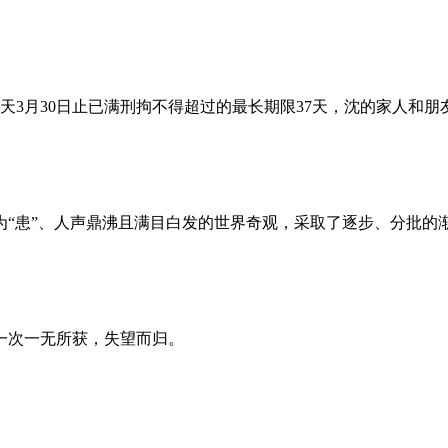
昨天3月30日止已满刑拘不得超过的最长期限37天，沈的家人和
为“患”、人声鼎沸且满目白发的世界奇观，采取了逐步、分批的
一次一无所获，失望而归。