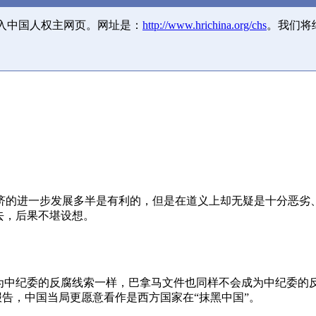
并入中国人权主网页。网址是：
http://www.hrichina.org/chs
。我们将
济的进一步发展多半是有利的，但是在道义上却无疑是十分恶劣
去，后果不堪设想。
成为中纪委的反腐线索一样，巴拿马文件也同样不会成为中纪委的
报告，中国当局更愿意看作是西方国家在“抹黑中国”。