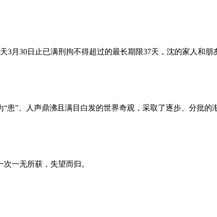
昨天3月30日止已满刑拘不得超过的最长期限37天，沈的家人和
为“患”、人声鼎沸且满目白发的世界奇观，采取了逐步、分批的
一次一无所获，失望而归。