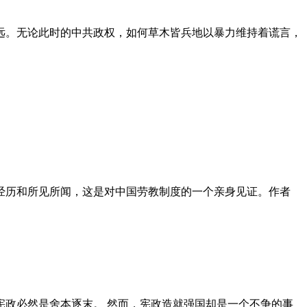
远。无论此时的中共政权，如何草木皆兵地以暴力维持着谎言，
泪经历和所见所闻，这是对中国劳教制度的一个亲身见证。作者
政必然是舍本逐末。 然而，宪政造就强国却是一个不争的事