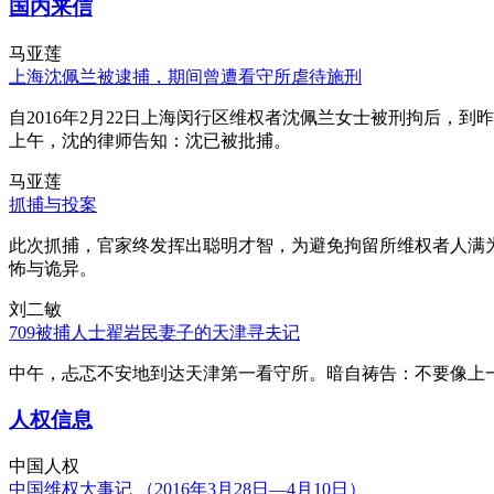
国内来信
马亚莲
上海沈佩兰被逮捕，期间曾遭看守所虐待施刑
自2016年2月22日上海闵行区维权者沈佩兰女士被刑拘后，到
上午，沈的律师告知：沈已被批捕。
马亚莲
抓捕与投案
此次抓捕，官家终发挥出聪明才智，为避免拘留所维权者人满
怖与诡异。
刘二敏
709被捕人士翟岩民妻子的天津寻夫记
中午，忐忑不安地到达天津第一看守所。暗自祷告：不要像上
人权信息
中国人权
中国维权大事记 （2016年3月28日—4月10日）