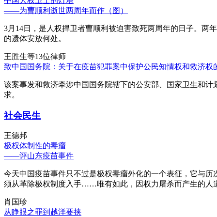
中国人权卫士的灯塔
——为曹顺利逝世两周年而作（图）
3月14日，是人权捍卫者曹顺利被迫害致死两周年的日子。两
的遗体安放何处。
王胜生等13位律师
致中国国务院：关于在疫苗犯罪案中保护公民知情权和救济权
该案事发和救济牵涉中国国务院辖下的公安部、国家卫生和计
求。
社会民生
王德邦
极权体制性的毒瘤
——评山东疫苗事件
今天中国疫苗事件只不过是极权毒瘤外化的一个表征，它与历
须从革除极权制度入手……唯有如此，因权力屠杀而产生的人
肖国珍
从睁眼之罪到越洋要挟