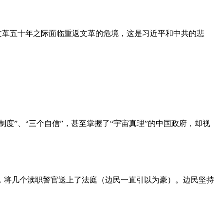
文革五十年之际面临重返文革的危境，这是习近平和中共的悲
度”、“三个自信”，甚至掌握了“宇宙真理”的中国政府，却视
，将几个渎职警官送上了法庭（边民一直引以为豪）。边民坚持