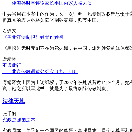
——评海外时事评论家长平国内家人被人质
中共当局在本案中的作为，又一次证明：凡专制政权皆恐惧于
但真实的表达必将如阳光刺破雾霾，照亮中国。
石道来
《黑龙江法制报》姓党也姓黑
《黑报》无时无刻不在为党抹黑，在中国，难道姓党的媒体都
野靖环
不虚此行
——北京劳教调遣处纪实（九十四）
野靖环女士因为上访维权，于2007年被处以劳教1年9个月
说，她之所以写此书，就是为了最终废除劳教制度。
法律天地
张千帆
宪政是强国之本
宪政是本，关乎每一个国民的尊严；富强是末，是个人尊严和