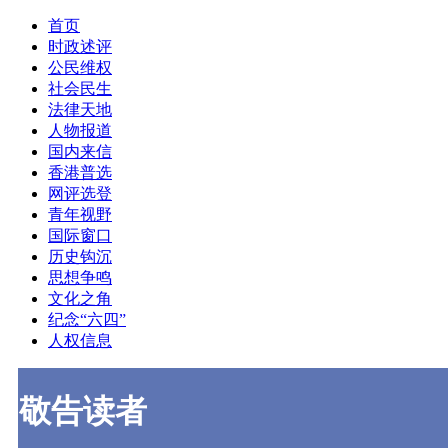
首页
时政述评
公民维权
社会民生
法律天地
人物报道
国内来信
香港普选
网评选登
青年视野
国际窗口
历史钩沉
思想争鸣
文化之角
纪念“六四”
人权信息
敬告读者