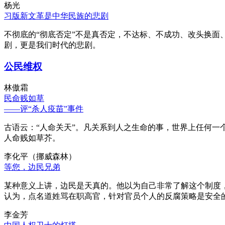
杨光
习版新文革是中华民族的悲剧
不彻底的“彻底否定”不是真否定，不达标、不成功、改头换面
剧，更是我们时代的悲剧。
公民维权
林傲霜
民命贱如草
——评“杀人疫苗”事件
古语云：“人命关天”。凡关系到人之生命的事，世界上任何一个
人命贱如草芥。
李化平（挪威森林）
等您，边民兄弟
某种意义上讲，边民是天真的。他以为自己非常了解这个制度
认为，点名道姓骂在职高官，针对官员个人的反腐策略是安全
李金芳