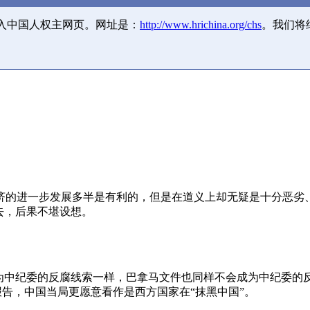
并入中国人权主网页。网址是：
http://www.hrichina.org/chs
。我们将
济的进一步发展多半是有利的，但是在道义上却无疑是十分恶劣
去，后果不堪设想。
成为中纪委的反腐线索一样，巴拿马文件也同样不会成为中纪委的
报告，中国当局更愿意看作是西方国家在“抹黑中国”。