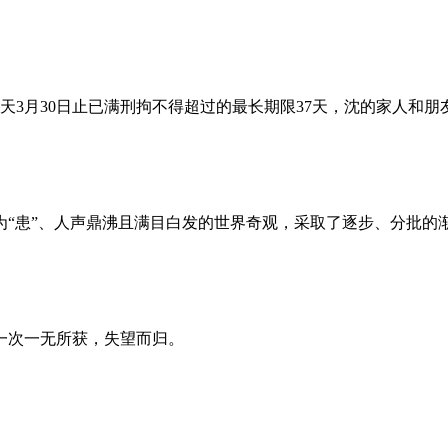
昨天3月30日止已满刑拘不得超过的最长期限37天，沈的家人和
为“患”、人声鼎沸且满目白发的世界奇观，采取了逐步、分批的
一次一无所获，失望而归。