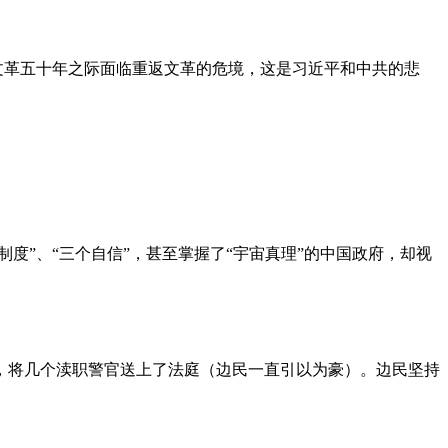
文革五十年之际面临重返文革的危境，这是习近平和中共的悲
度”、“三个自信”，甚至掌握了“宇宙真理”的中国政府，却视
，将几个渎职警官送上了法庭（边民一直引以为豪）。边民坚持