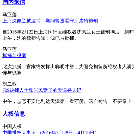
国内来信
马亚莲
上海沈佩兰被逮捕，期间曾遭看守所虐待施刑
自2016年2月22日上海闵行区维权者沈佩兰女士被刑拘后，到
上午，沈的律师告知：沈已被批捕。
马亚莲
抓捕与投案
此次抓捕，官家终发挥出聪明才智，为避免拘留所维权者人满
怖与诡异。
刘二敏
709被捕人士翟岩民妻子的天津寻夫记
中午，忐忑不安地到达天津第一看守所。暗自祷告：不要像上
人权信息
中国人权
中国维权大事记 （2016年3月28日—4月10日）