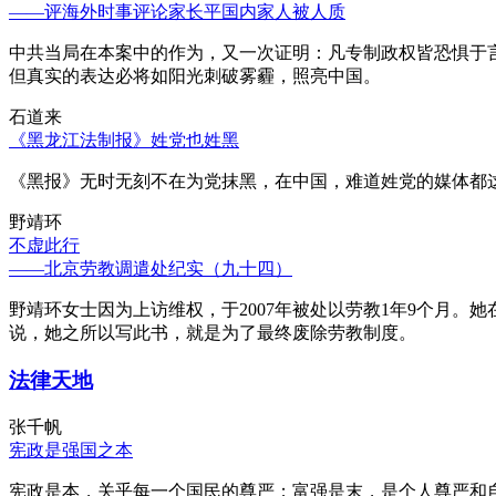
——评海外时事评论家长平国内家人被人质
中共当局在本案中的作为，又一次证明：凡专制政权皆恐惧于
但真实的表达必将如阳光刺破雾霾，照亮中国。
石道来
《黑龙江法制报》姓党也姓黑
《黑报》无时无刻不在为党抹黑，在中国，难道姓党的媒体都
野靖环
不虚此行
——北京劳教调遣处纪实（九十四）
野靖环女士因为上访维权，于2007年被处以劳教1年9个月
说，她之所以写此书，就是为了最终废除劳教制度。
法律天地
张千帆
宪政是强国之本
宪政是本，关乎每一个国民的尊严；富强是末，是个人尊严和