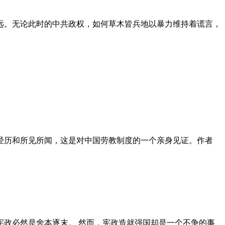
远。无论此时的中共政权，如何草木皆兵地以暴力维持着谎言，
泪经历和所见所闻，这是对中国劳教制度的一个亲身见证。作者
政必然是舍本逐末。 然而，宪政造就强国却是一个不争的事