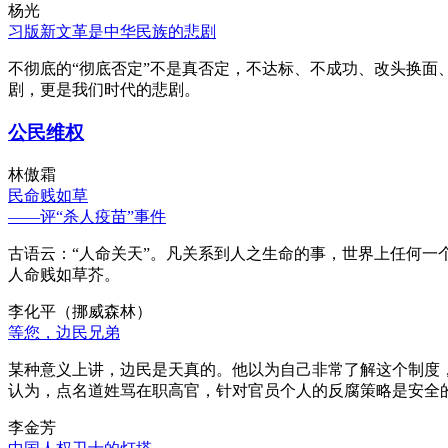
杨光
习版新文革是中华民族的悲剧
不彻底的“彻底否定”不是真否定，不达标、不成功、改头换面
剧，更是我们时代的悲剧。
公民维权
林傲霜
民命贱如草
——评“杀人疫苗”事件
古语云：“人命关天”。凡关系到人之生命的事，世界上任何一个
人命贱如草芥。
李化平（挪威森林）
等您，边民兄弟
某种意义上讲，边民是天真的。他以为自己非常了解这个制度
认为，点名道姓骂在职高官，针对官员个人的反腐策略是安全
李金芳