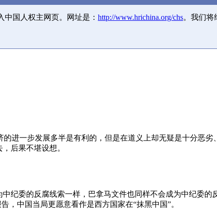
并入中国人权主网页。网址是：
http://www.hrichina.org/chs
。我们将
济的进一步发展多半是有利的，但是在道义上却无疑是十分恶劣
去，后果不堪设想。
成为中纪委的反腐线索一样，巴拿马文件也同样不会成为中纪委的
报告，中国当局更愿意看作是西方国家在“抹黑中国”。