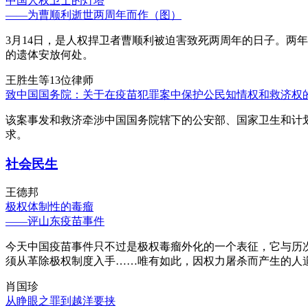
中国人权卫士的灯塔
——为曹顺利逝世两周年而作（图）
3月14日，是人权捍卫者曹顺利被迫害致死两周年的日子。两
的遗体安放何处。
王胜生等13位律师
致中国国务院：关于在疫苗犯罪案中保护公民知情权和救济权
该案事发和救济牵涉中国国务院辖下的公安部、国家卫生和计
求。
社会民生
王德邦
极权体制性的毒瘤
——评山东疫苗事件
今天中国疫苗事件只不过是极权毒瘤外化的一个表征，它与历
须从革除极权制度入手……唯有如此，因权力屠杀而产生的人
肖国珍
从睁眼之罪到越洋要挟