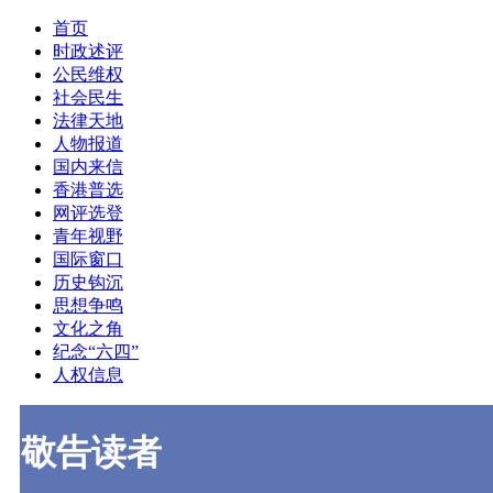
首页
时政述评
公民维权
社会民生
法律天地
人物报道
国内来信
香港普选
网评选登
青年视野
国际窗口
历史钩沉
思想争鸣
文化之角
纪念“六四”
人权信息
敬告读者