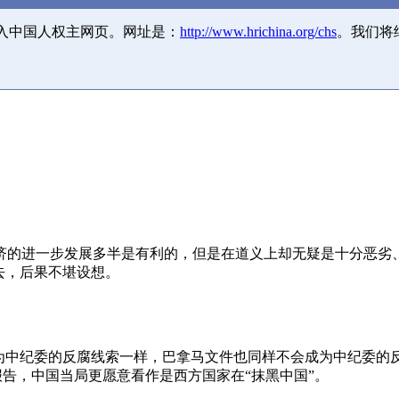
并入中国人权主网页。网址是：
http://www.hrichina.org/chs
。我们将
济的进一步发展多半是有利的，但是在道义上却无疑是十分恶劣
去，后果不堪设想。
成为中纪委的反腐线索一样，巴拿马文件也同样不会成为中纪委的
报告，中国当局更愿意看作是西方国家在“抹黑中国”。