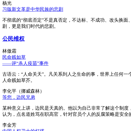
杨光
习版新文革是中华民族的悲剧
不彻底的“彻底否定”不是真否定，不达标、不成功、改头换面
剧，更是我们时代的悲剧。
公民维权
林傲霜
民命贱如草
——评“杀人疫苗”事件
古语云：“人命关天”。凡关系到人之生命的事，世界上任何一个
人命贱如草芥。
李化平（挪威森林）
等您，边民兄弟
某种意义上讲，边民是天真的。他以为自己非常了解这个制度
认为，点名道姓骂在职高官，针对官员个人的反腐策略是安全
李金芳