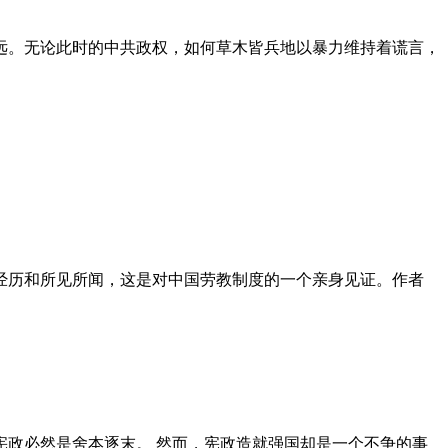
远。无论此时的中共政权，如何草木皆兵地以暴力维持着谎言，
泪经历和所见所闻，这是对中国劳教制度的一个亲身见证。作者
政必然是舍本逐末。 然而，宪政造就强国却是一个不争的事