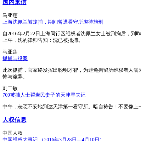
国内来信
马亚莲
上海沈佩兰被逮捕，期间曾遭看守所虐待施刑
自2016年2月22日上海闵行区维权者沈佩兰女士被刑拘后，到
上午，沈的律师告知：沈已被批捕。
马亚莲
抓捕与投案
此次抓捕，官家终发挥出聪明才智，为避免拘留所维权者人满
怖与诡异。
刘二敏
709被捕人士翟岩民妻子的天津寻夫记
中午，忐忑不安地到达天津第一看守所。暗自祷告：不要像上
人权信息
中国人权
中国维权大事记 （2016年3月28日—4月10日）