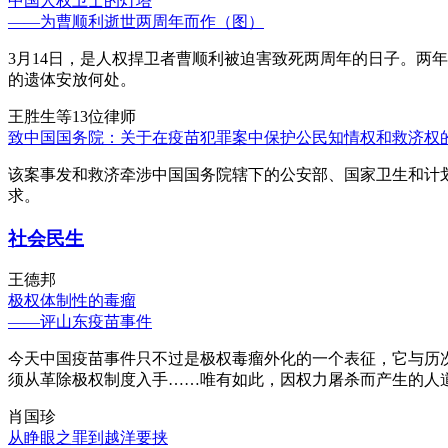
中国人权卫士的灯塔
——为曹顺利逝世两周年而作（图）
3月14日，是人权捍卫者曹顺利被迫害致死两周年的日子。两
的遗体安放何处。
王胜生等13位律师
致中国国务院：关于在疫苗犯罪案中保护公民知情权和救济权
该案事发和救济牵涉中国国务院辖下的公安部、国家卫生和计
求。
社会民生
王德邦
极权体制性的毒瘤
——评山东疫苗事件
今天中国疫苗事件只不过是极权毒瘤外化的一个表征，它与历
须从革除极权制度入手……唯有如此，因权力屠杀而产生的人
肖国珍
从睁眼之罪到越洋要挟