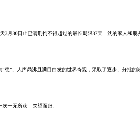
昨天3月30日止已满刑拘不得超过的最长期限37天，沈的家人和
为“患”、人声鼎沸且满目白发的世界奇观，采取了逐步、分批的
一次一无所获，失望而归。