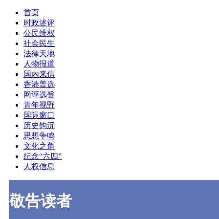
首页
时政述评
公民维权
社会民生
法律天地
人物报道
国内来信
香港普选
网评选登
青年视野
国际窗口
历史钩沉
思想争鸣
文化之角
纪念“六四”
人权信息
敬告读者