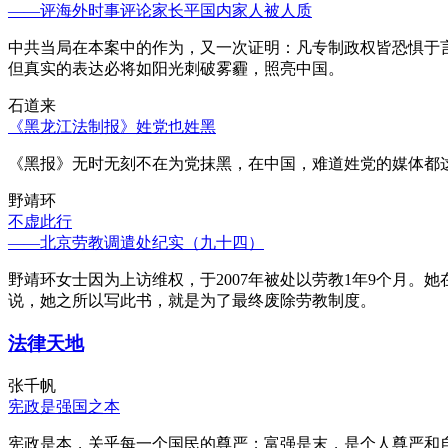
——评海外时事评论家长平国内家人被人质
中共当局在本案中的作为，又一次证明：凡专制政权皆恐惧于
但真实的表达必将如阳光刺破雾霾，照亮中国。
石道来
《黑龙江法制报》姓党也姓黑
《黑报》无时无刻不在为党抹黑，在中国，难道姓党的媒体都
野靖环
不虚此行
——北京劳教调遣处纪实（九十四）
野靖环女士因为上访维权，于2007年被处以劳教1年9个月
说，她之所以写此书，就是为了最终废除劳教制度。
法律天地
张千帆
宪政是强国之本
宪政是本，关乎每一个国民的尊严；富强是末，是个人尊严和