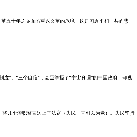
文革五十年之际面临重返文革的危境，这是习近平和中共的悲
度”、“三个自信”，甚至掌握了“宇宙真理”的中国政府，却视
，将几个渎职警官送上了法庭（边民一直引以为豪）。边民坚持