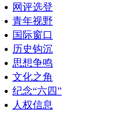
网评选登
青年视野
国际窗口
历史钩沉
思想争鸣
文化之角
纪念“六四”
人权信息