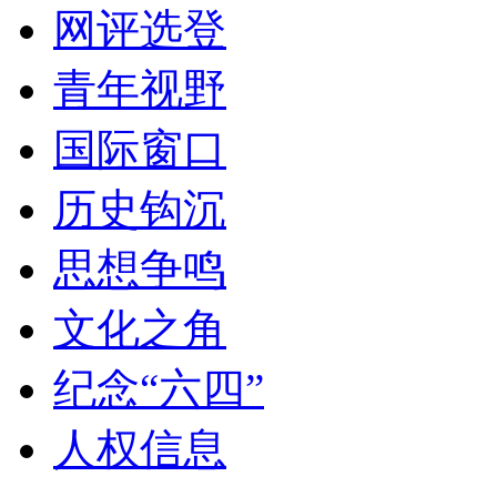
网评选登
青年视野
国际窗口
历史钩沉
思想争鸣
文化之角
纪念“六四”
人权信息