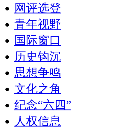
网评选登
青年视野
国际窗口
历史钩沉
思想争鸣
文化之角
纪念“六四”
人权信息