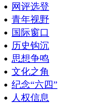
网评选登
青年视野
国际窗口
历史钩沉
思想争鸣
文化之角
纪念“六四”
人权信息