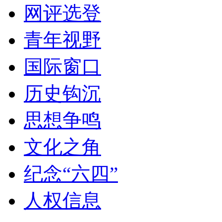
网评选登
青年视野
国际窗口
历史钩沉
思想争鸣
文化之角
纪念“六四”
人权信息