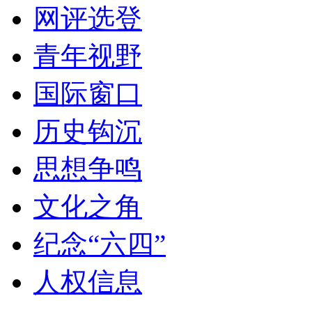
网评选登
青年视野
国际窗口
历史钩沉
思想争鸣
文化之角
纪念“六四”
人权信息