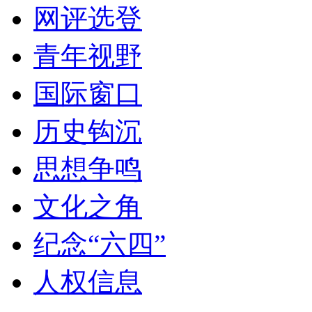
网评选登
青年视野
国际窗口
历史钩沉
思想争鸣
文化之角
纪念“六四”
人权信息