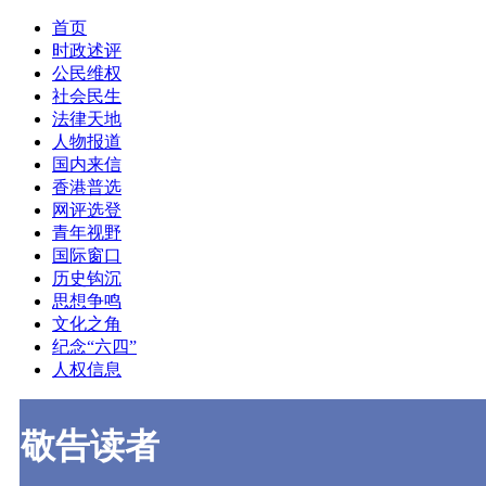
首页
时政述评
公民维权
社会民生
法律天地
人物报道
国内来信
香港普选
网评选登
青年视野
国际窗口
历史钩沉
思想争鸣
文化之角
纪念“六四”
人权信息
敬告读者