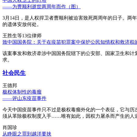
中国人权卫士的灯塔
——为曹顺利逝世两周年而作（图）
3月14日，是人权捍卫者曹顺利被迫害致死两周年的日子。两
的遗体安放何处。
王胜生等13位律师
致中国国务院：关于在疫苗犯罪案中保护公民知情权和救济权
该案事发和救济牵涉中国国务院辖下的公安部、国家卫生和计
求。
社会民生
王德邦
极权体制性的毒瘤
——评山东疫苗事件
今天中国疫苗事件只不过是极权毒瘤外化的一个表征，它与历
须从革除极权制度入手……唯有如此，因权力屠杀而产生的人
肖国珍
从睁眼之罪到越洋要挟