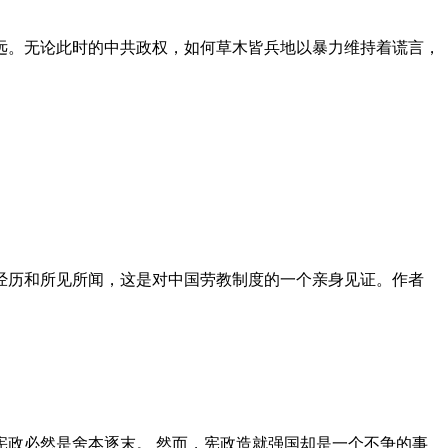
远。无论此时的中共政权，如何草木皆兵地以暴力维持着谎言，
泪经历和所见所闻，这是对中国劳教制度的一个亲身见证。作者
政必然是舍本逐末。 然而，宪政造就强国却是一个不争的事