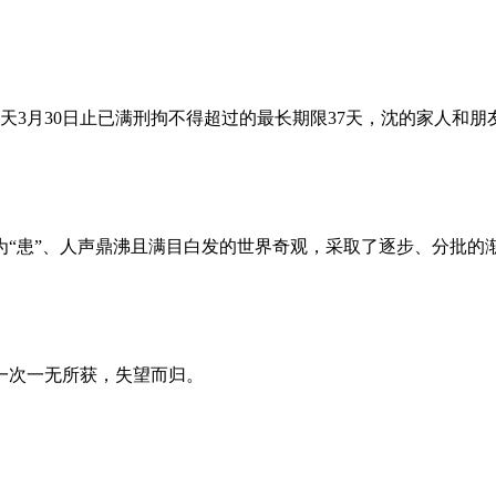
昨天3月30日止已满刑拘不得超过的最长期限37天，沈的家人和
为“患”、人声鼎沸且满目白发的世界奇观，采取了逐步、分批的
一次一无所获，失望而归。