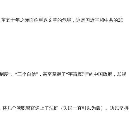
文革五十年之际面临重返文革的危境，这是习近平和中共的悲
度”、“三个自信”，甚至掌握了“宇宙真理”的中国政府，却视
，将几个渎职警官送上了法庭（边民一直引以为豪）。边民坚持