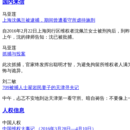
国内来信
马亚莲
上海沈佩兰被逮捕，期间曾遭看守所虐待施刑
自2016年2月22日上海闵行区维权者沈佩兰女士被刑拘后，到
上午，沈的律师告知：沈已被批捕。
马亚莲
抓捕与投案
此次抓捕，官家终发挥出聪明才智，为避免拘留所维权者人满
怖与诡异。
刘二敏
709被捕人士翟岩民妻子的天津寻夫记
中午，忐忑不安地到达天津第一看守所。暗自祷告：不要像上
人权信息
中国人权
中国维权大事记 （2016年3月28日—4月10日）