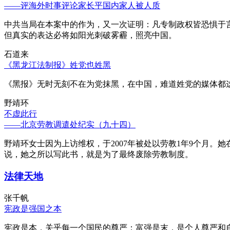
——评海外时事评论家长平国内家人被人质
中共当局在本案中的作为，又一次证明：凡专制政权皆恐惧于
但真实的表达必将如阳光刺破雾霾，照亮中国。
石道来
《黑龙江法制报》姓党也姓黑
《黑报》无时无刻不在为党抹黑，在中国，难道姓党的媒体都
野靖环
不虚此行
——北京劳教调遣处纪实（九十四）
野靖环女士因为上访维权，于2007年被处以劳教1年9个月
说，她之所以写此书，就是为了最终废除劳教制度。
法律天地
张千帆
宪政是强国之本
宪政是本，关乎每一个国民的尊严；富强是末，是个人尊严和