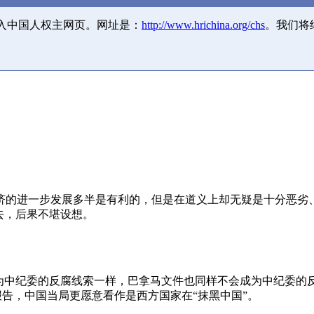
并入中国人权主网页。网址是：
http://www.hrichina.org/chs
。我们将
济的进一步发展多半是有利的，但是在道义上却无疑是十分恶劣
去，后果不堪设想。
成为中纪委的反腐线索一样，巴拿马文件也同样不会成为中纪委的
报告，中国当局更愿意看作是西方国家在“抹黑中国”。