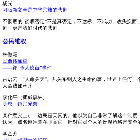
杨光
习版新文革是中华民族的悲剧
不彻底的“彻底否定”不是真否定，不达标、不成功、改头换面
剧，更是我们时代的悲剧。
公民维权
林傲霜
民命贱如草
——评“杀人疫苗”事件
古语云：“人命关天”。凡关系到人之生命的事，世界上任何一个
人命贱如草芥。
李化平（挪威森林）
等您，边民兄弟
某种意义上讲，边民是天真的。他以为自己非常了解这个制度
认为，点名道姓骂在职高官，针对官员个人的反腐策略是安全
李金芳