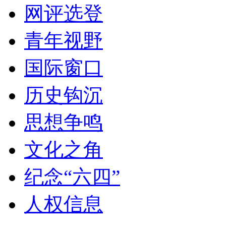
网评选登
青年视野
国际窗口
历史钩沉
思想争鸣
文化之角
纪念“六四”
人权信息