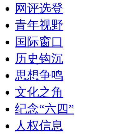
网评选登
青年视野
国际窗口
历史钩沉
思想争鸣
文化之角
纪念“六四”
人权信息