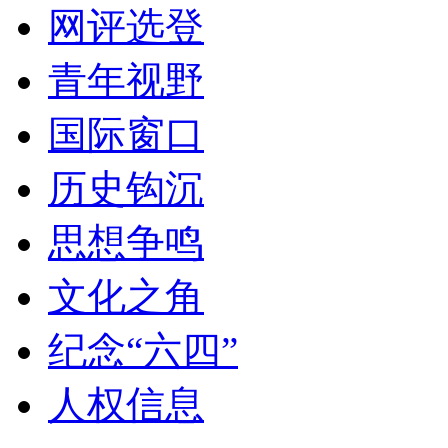
网评选登
青年视野
国际窗口
历史钩沉
思想争鸣
文化之角
纪念“六四”
人权信息