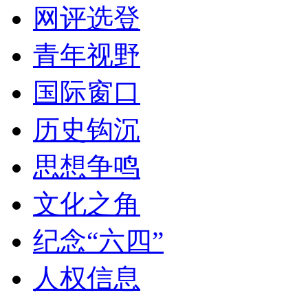
网评选登
青年视野
国际窗口
历史钩沉
思想争鸣
文化之角
纪念“六四”
人权信息