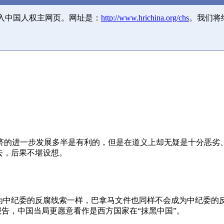
并入中国人权主网页。网址是：
http://www.hrichina.org/chs
。我们将
济的进一步发展多半是有利的，但是在道义上却无疑是十分恶劣
去，后果不堪设想。
成为中纪委的反腐线索一样，巴拿马文件也同样不会成为中纪委的
报告，中国当局更愿意看作是西方国家在“抹黑中国”。