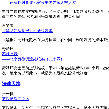
——评海外时事评论家长平国内家人被人质
中共当局在本案中的作为，又一次证明：凡专制政权皆恐惧于
但真实的表达必将如阳光刺破雾霾，照亮中国。
石道来
《黑龙江法制报》姓党也姓黑
《黑报》无时无刻不在为党抹黑，在中国，难道姓党的媒体都
野靖环
不虚此行
——北京劳教调遣处纪实（九十四）
野靖环女士因为上访维权，于2007年被处以劳教1年9个月
说，她之所以写此书，就是为了最终废除劳教制度。
法律天地
张千帆
宪政是强国之本
宪政是本，关乎每一个国民的尊严；富强是末，是个人尊严和