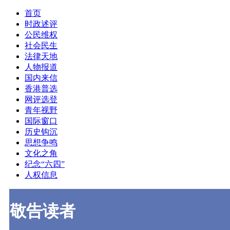
首页
时政述评
公民维权
社会民生
法律天地
人物报道
国内来信
香港普选
网评选登
青年视野
国际窗口
历史钩沉
思想争鸣
文化之角
纪念“六四”
人权信息
敬告读者