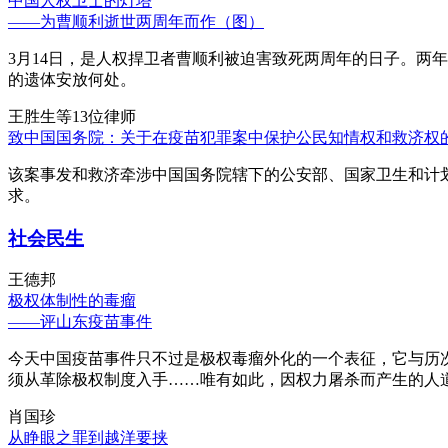
中国人权卫士的灯塔
——为曹顺利逝世两周年而作（图）
3月14日，是人权捍卫者曹顺利被迫害致死两周年的日子。两
的遗体安放何处。
王胜生等13位律师
致中国国务院：关于在疫苗犯罪案中保护公民知情权和救济权
该案事发和救济牵涉中国国务院辖下的公安部、国家卫生和计
求。
社会民生
王德邦
极权体制性的毒瘤
——评山东疫苗事件
今天中国疫苗事件只不过是极权毒瘤外化的一个表征，它与历
须从革除极权制度入手……唯有如此，因权力屠杀而产生的人
肖国珍
从睁眼之罪到越洋要挟