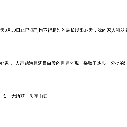
昨天3月30日止已满刑拘不得超过的最长期限37天，沈的家人和
为“患”、人声鼎沸且满目白发的世界奇观，采取了逐步、分批的
一次一无所获，失望而归。