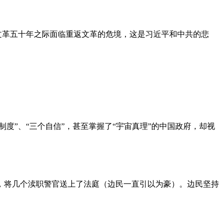
文革五十年之际面临重返文革的危境，这是习近平和中共的悲
度”、“三个自信”，甚至掌握了“宇宙真理”的中国政府，却视
，将几个渎职警官送上了法庭（边民一直引以为豪）。边民坚持