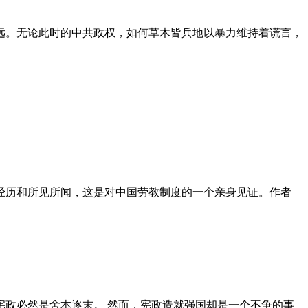
远。无论此时的中共政权，如何草木皆兵地以暴力维持着谎言，
泪经历和所见所闻，这是对中国劳教制度的一个亲身见证。作者
政必然是舍本逐末。 然而，宪政造就强国却是一个不争的事