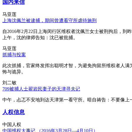
国内来信
马亚莲
上海沈佩兰被逮捕，期间曾遭看守所虐待施刑
自2016年2月22日上海闵行区维权者沈佩兰女士被刑拘后，到
上午，沈的律师告知：沈已被批捕。
马亚莲
抓捕与投案
此次抓捕，官家终发挥出聪明才智，为避免拘留所维权者人满
怖与诡异。
刘二敏
709被捕人士翟岩民妻子的天津寻夫记
中午，忐忑不安地到达天津第一看守所。暗自祷告：不要像上
人权信息
中国人权
中国维权大事记 （2016年3月28日—4月10日）