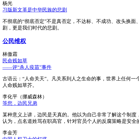
杨光
习版新文革是中华民族的悲剧
不彻底的“彻底否定”不是真否定，不达标、不成功、改头换面
剧，更是我们时代的悲剧。
公民维权
林傲霜
民命贱如草
——评“杀人疫苗”事件
古语云：“人命关天”。凡关系到人之生命的事，世界上任何一个
人命贱如草芥。
李化平（挪威森林）
等您，边民兄弟
某种意义上讲，边民是天真的。他以为自己非常了解这个制度
认为，点名道姓骂在职高官，针对官员个人的反腐策略是安全
李金芳