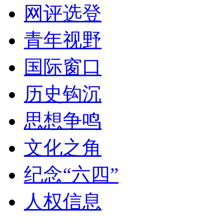
网评选登
青年视野
国际窗口
历史钩沉
思想争鸣
文化之角
纪念“六四”
人权信息