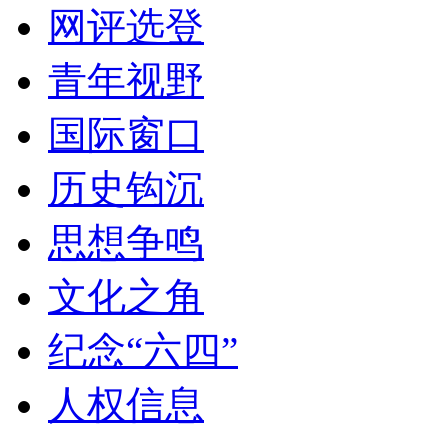
网评选登
青年视野
国际窗口
历史钩沉
思想争鸣
文化之角
纪念“六四”
人权信息