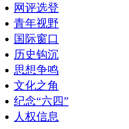
网评选登
青年视野
国际窗口
历史钩沉
思想争鸣
文化之角
纪念“六四”
人权信息