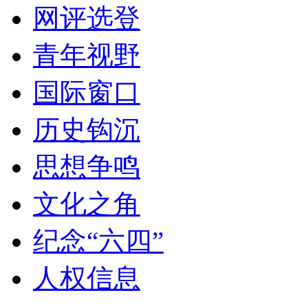
网评选登
青年视野
国际窗口
历史钩沉
思想争鸣
文化之角
纪念“六四”
人权信息