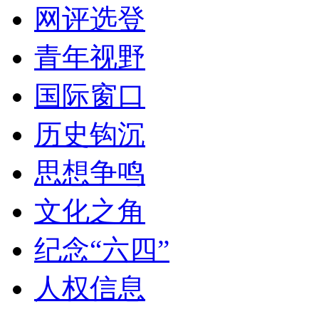
网评选登
青年视野
国际窗口
历史钩沉
思想争鸣
文化之角
纪念“六四”
人权信息