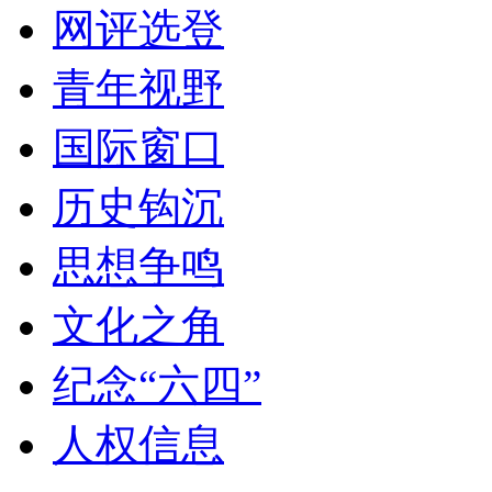
网评选登
青年视野
国际窗口
历史钩沉
思想争鸣
文化之角
纪念“六四”
人权信息