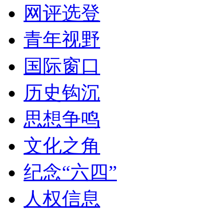
网评选登
青年视野
国际窗口
历史钩沉
思想争鸣
文化之角
纪念“六四”
人权信息