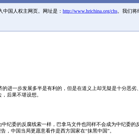
并入中国人权主网页。网址是：
http://www.hrichina.org/chs
。我们将
济的进一步发展多半是有利的，但是在道义上却无疑是十分恶劣
去，后果不堪设想。
成为中纪委的反腐线索一样，巴拿马文件也同样不会成为中纪委的
报告，中国当局更愿意看作是西方国家在“抹黑中国”。