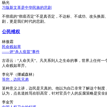
杨光
习版新文革是中华民族的悲剧
不彻底的“彻底否定”不是真否定，不达标、不成功、改头换面
剧，更是我们时代的悲剧。
公民维权
林傲霜
民命贱如草
——评“杀人疫苗”事件
古语云：“人命关天”。凡关系到人之生命的事，世界上任何一个
人命贱如草芥。
李化平（挪威森林）
等您，边民兄弟
某种意义上讲，边民是天真的。他以为自己非常了解这个制度
认为，点名道姓骂在职高官，针对官员个人的反腐策略是安全
李金芳