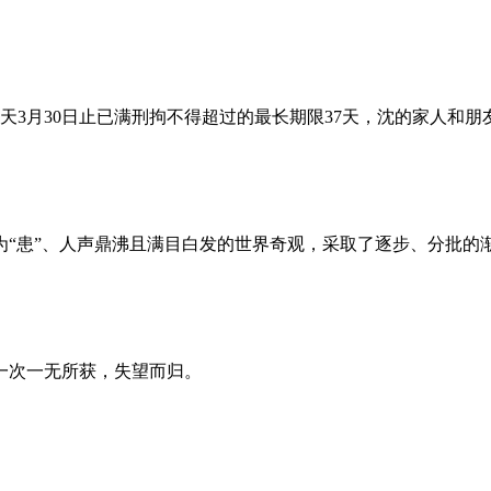
昨天3月30日止已满刑拘不得超过的最长期限37天，沈的家人和
为“患”、人声鼎沸且满目白发的世界奇观，采取了逐步、分批的
一次一无所获，失望而归。