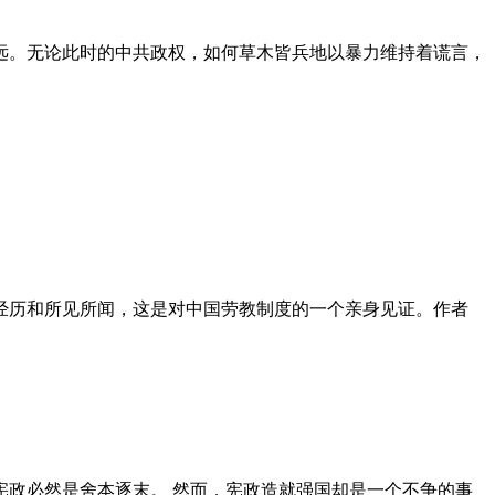
远。无论此时的中共政权，如何草木皆兵地以暴力维持着谎言，
泪经历和所见所闻，这是对中国劳教制度的一个亲身见证。作者
政必然是舍本逐末。 然而，宪政造就强国却是一个不争的事