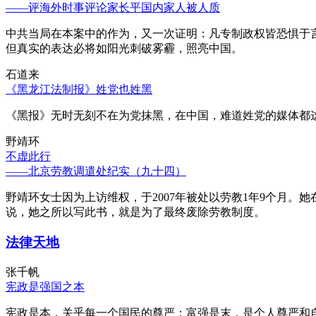
——评海外时事评论家长平国内家人被人质
中共当局在本案中的作为，又一次证明：凡专制政权皆恐惧于
但真实的表达必将如阳光刺破雾霾，照亮中国。
石道来
《黑龙江法制报》姓党也姓黑
《黑报》无时无刻不在为党抹黑，在中国，难道姓党的媒体都
野靖环
不虚此行
——北京劳教调遣处纪实（九十四）
野靖环女士因为上访维权，于2007年被处以劳教1年9个月
说，她之所以写此书，就是为了最终废除劳教制度。
法律天地
张千帆
宪政是强国之本
宪政是本，关乎每一个国民的尊严；富强是末，是个人尊严和