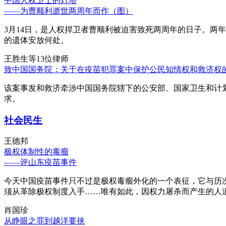
中国人权卫士的灯塔
——为曹顺利逝世两周年而作（图）
3月14日，是人权捍卫者曹顺利被迫害致死两周年的日子。两
的遗体安放何处。
王胜生等13位律师
致中国国务院：关于在疫苗犯罪案中保护公民知情权和救济权
该案事发和救济牵涉中国国务院辖下的公安部、国家卫生和计
求。
社会民生
王德邦
极权体制性的毒瘤
——评山东疫苗事件
今天中国疫苗事件只不过是极权毒瘤外化的一个表征，它与历
须从革除极权制度入手……唯有如此，因权力屠杀而产生的人
肖国珍
从睁眼之罪到越洋要挟