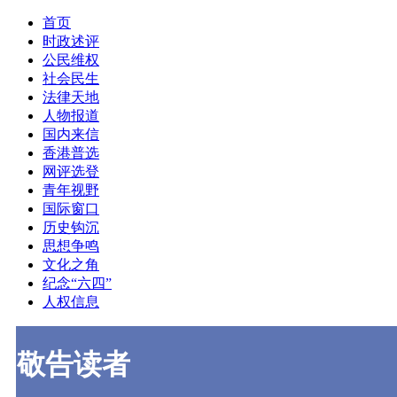
首页
时政述评
公民维权
社会民生
法律天地
人物报道
国内来信
香港普选
网评选登
青年视野
国际窗口
历史钩沉
思想争鸣
文化之角
纪念“六四”
人权信息
敬告读者