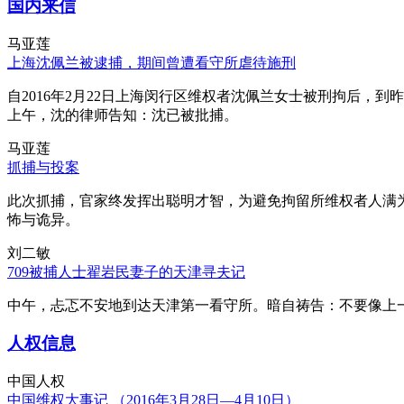
国内来信
马亚莲
上海沈佩兰被逮捕，期间曾遭看守所虐待施刑
自2016年2月22日上海闵行区维权者沈佩兰女士被刑拘后，到
上午，沈的律师告知：沈已被批捕。
马亚莲
抓捕与投案
此次抓捕，官家终发挥出聪明才智，为避免拘留所维权者人满
怖与诡异。
刘二敏
709被捕人士翟岩民妻子的天津寻夫记
中午，忐忑不安地到达天津第一看守所。暗自祷告：不要像上
人权信息
中国人权
中国维权大事记 （2016年3月28日—4月10日）