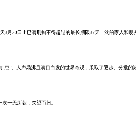
昨天3月30日止已满刑拘不得超过的最长期限37天，沈的家人和
为“患”、人声鼎沸且满目白发的世界奇观，采取了逐步、分批的
一次一无所获，失望而归。