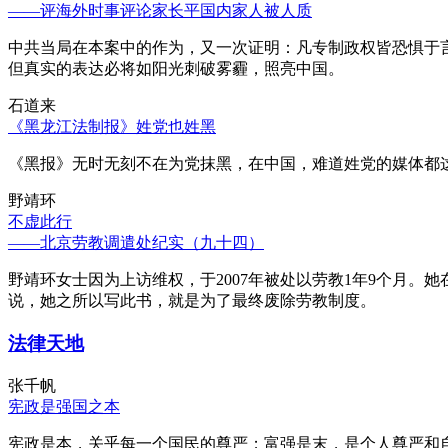
——评海外时事评论家长平国内家人被人质
中共当局在本案中的作为，又一次证明：凡专制政权皆恐惧于
但真实的表达必将如阳光刺破雾霾，照亮中国。
石道来
《黑龙江法制报》姓党也姓黑
《黑报》无时无刻不在为党抹黑，在中国，难道姓党的媒体都
野靖环
不虚此行
——北京劳教调遣处纪实（九十四）
野靖环女士因为上访维权，于2007年被处以劳教1年9个月
说，她之所以写此书，就是为了最终废除劳教制度。
法律天地
张千帆
宪政是强国之本
宪政是本，关乎每一个国民的尊严；富强是末，是个人尊严和