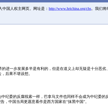
并入中国人权主网页。网址是：
http://www.hrichina.org/chs
。我们将
济的进一步发展多半是有利的，但是在道义上却无疑是十分恶劣
去，后果不堪设想。
成为中纪委的反腐线索一样，巴拿马文件也同样不会成为中纪委的
报告，中国当局更愿意看作是西方国家在“抹黑中国”。