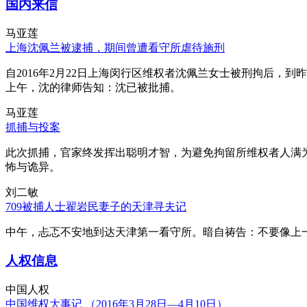
国内来信
马亚莲
上海沈佩兰被逮捕，期间曾遭看守所虐待施刑
自2016年2月22日上海闵行区维权者沈佩兰女士被刑拘后，到
上午，沈的律师告知：沈已被批捕。
马亚莲
抓捕与投案
此次抓捕，官家终发挥出聪明才智，为避免拘留所维权者人满
怖与诡异。
刘二敏
709被捕人士翟岩民妻子的天津寻夫记
中午，忐忑不安地到达天津第一看守所。暗自祷告：不要像上
人权信息
中国人权
中国维权大事记 （2016年3月28日—4月10日）