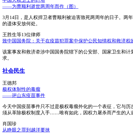
中国人权卫士的灯塔
——为曹顺利逝世两周年而作（图）
3月14日，是人权捍卫者曹顺利被迫害致死两周年的日子。两
的遗体安放何处。
王胜生等13位律师
致中国国务院：关于在疫苗犯罪案中保护公民知情权和救济权
该案事发和救济牵涉中国国务院辖下的公安部、国家卫生和计
求。
社会民生
王德邦
极权体制性的毒瘤
——评山东疫苗事件
今天中国疫苗事件只不过是极权毒瘤外化的一个表征，它与历
须从革除极权制度入手……唯有如此，因权力屠杀而产生的人
肖国珍
从睁眼之罪到越洋要挟