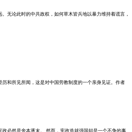
远。无论此时的中共政权，如何草木皆兵地以暴力维持着谎言，
泪经历和所见所闻，这是对中国劳教制度的一个亲身见证。作者
政必然是舍本逐末。 然而，宪政造就强国却是一个不争的事