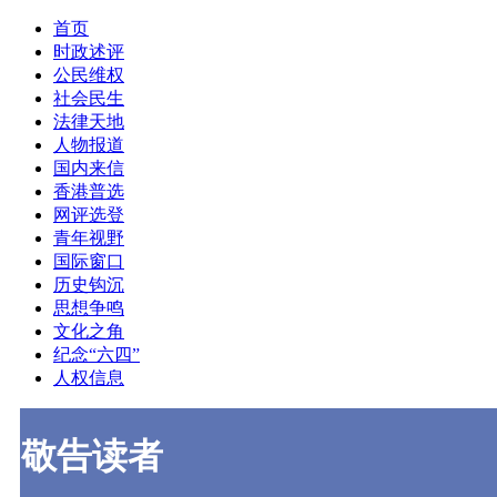
首页
时政述评
公民维权
社会民生
法律天地
人物报道
国内来信
香港普选
网评选登
青年视野
国际窗口
历史钩沉
思想争鸣
文化之角
纪念“六四”
人权信息
敬告读者