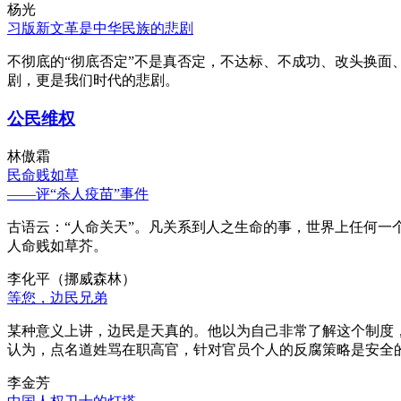
杨光
习版新文革是中华民族的悲剧
不彻底的“彻底否定”不是真否定，不达标、不成功、改头换面
剧，更是我们时代的悲剧。
公民维权
林傲霜
民命贱如草
——评“杀人疫苗”事件
古语云：“人命关天”。凡关系到人之生命的事，世界上任何一个
人命贱如草芥。
李化平（挪威森林）
等您，边民兄弟
某种意义上讲，边民是天真的。他以为自己非常了解这个制度
认为，点名道姓骂在职高官，针对官员个人的反腐策略是安全
李金芳