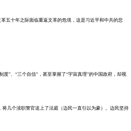
文革五十年之际面临重返文革的危境，这是习近平和中共的悲
度”、“三个自信”，甚至掌握了“宇宙真理”的中国政府，却视
，将几个渎职警官送上了法庭（边民一直引以为豪）。边民坚持