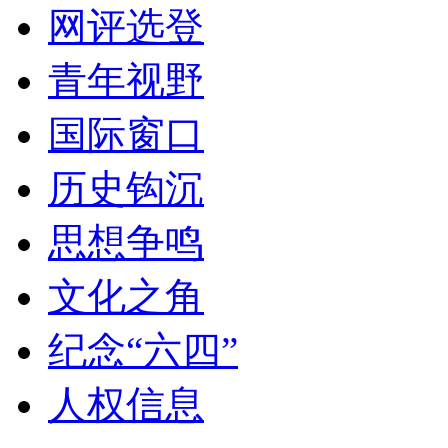
网评选登
青年视野
国际窗口
历史钩沉
思想争鸣
文化之角
纪念“六四”
人权信息