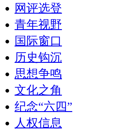
网评选登
青年视野
国际窗口
历史钩沉
思想争鸣
文化之角
纪念“六四”
人权信息