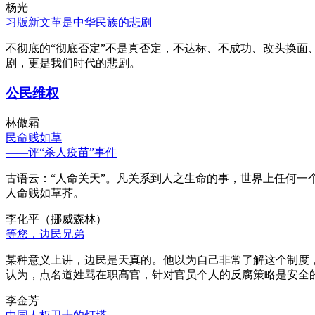
杨光
习版新文革是中华民族的悲剧
不彻底的“彻底否定”不是真否定，不达标、不成功、改头换面
剧，更是我们时代的悲剧。
公民维权
林傲霜
民命贱如草
——评“杀人疫苗”事件
古语云：“人命关天”。凡关系到人之生命的事，世界上任何一个
人命贱如草芥。
李化平（挪威森林）
等您，边民兄弟
某种意义上讲，边民是天真的。他以为自己非常了解这个制度
认为，点名道姓骂在职高官，针对官员个人的反腐策略是安全
李金芳