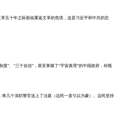
文革五十年之际面临重返文革的危境，这是习近平和中共的悲
度”、“三个自信”，甚至掌握了“宇宙真理”的中国政府，却视
，将几个渎职警官送上了法庭（边民一直引以为豪）。边民坚持