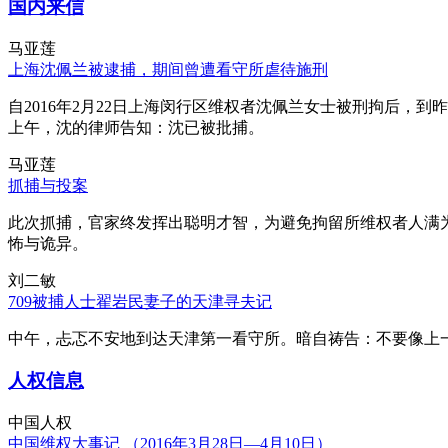
国内来信
马亚莲
上海沈佩兰被逮捕，期间曾遭看守所虐待施刑
自2016年2月22日上海闵行区维权者沈佩兰女士被刑拘后，到
上午，沈的律师告知：沈已被批捕。
马亚莲
抓捕与投案
此次抓捕，官家终发挥出聪明才智，为避免拘留所维权者人满
怖与诡异。
刘二敏
709被捕人士翟岩民妻子的天津寻夫记
中午，忐忑不安地到达天津第一看守所。暗自祷告：不要像上
人权信息
中国人权
中国维权大事记 （2016年3月28日—4月10日）