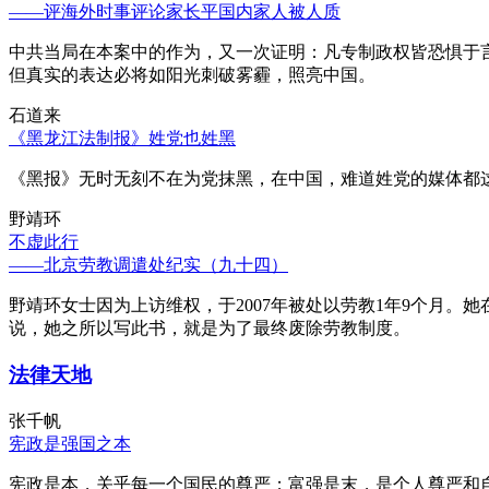
——评海外时事评论家长平国内家人被人质
中共当局在本案中的作为，又一次证明：凡专制政权皆恐惧于
但真实的表达必将如阳光刺破雾霾，照亮中国。
石道来
《黑龙江法制报》姓党也姓黑
《黑报》无时无刻不在为党抹黑，在中国，难道姓党的媒体都
野靖环
不虚此行
——北京劳教调遣处纪实（九十四）
野靖环女士因为上访维权，于2007年被处以劳教1年9个月
说，她之所以写此书，就是为了最终废除劳教制度。
法律天地
张千帆
宪政是强国之本
宪政是本，关乎每一个国民的尊严；富强是末，是个人尊严和