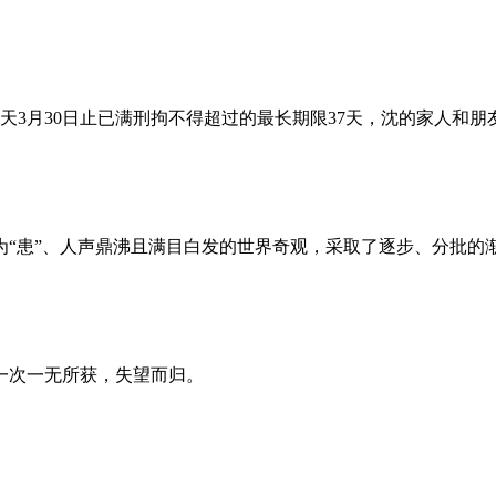
昨天3月30日止已满刑拘不得超过的最长期限37天，沈的家人和
为“患”、人声鼎沸且满目白发的世界奇观，采取了逐步、分批的
一次一无所获，失望而归。