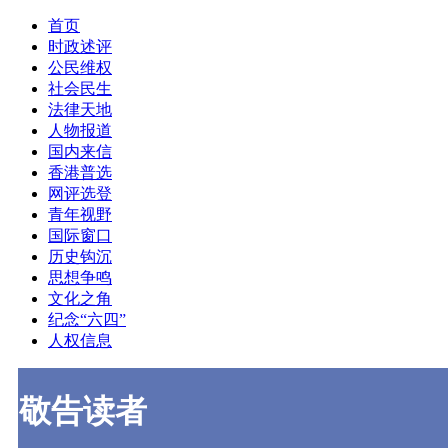
首页
时政述评
公民维权
社会民生
法律天地
人物报道
国内来信
香港普选
网评选登
青年视野
国际窗口
历史钩沉
思想争鸣
文化之角
纪念“六四”
人权信息
敬告读者