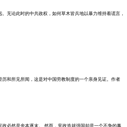
远。无论此时的中共政权，如何草木皆兵地以暴力维持着谎言，
泪经历和所见所闻，这是对中国劳教制度的一个亲身见证。作者
政必然是舍本逐末。 然而，宪政造就强国却是一个不争的事