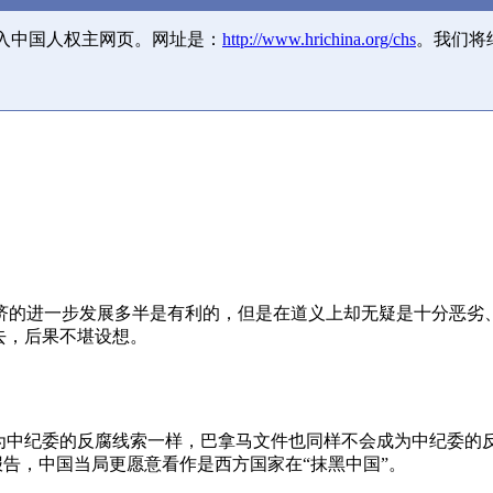
并入中国人权主网页。网址是：
http://www.hrichina.org/chs
。我们将
济的进一步发展多半是有利的，但是在道义上却无疑是十分恶劣
去，后果不堪设想。
成为中纪委的反腐线索一样，巴拿马文件也同样不会成为中纪委的
报告，中国当局更愿意看作是西方国家在“抹黑中国”。