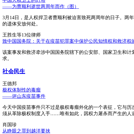
中国人权卫士的灯塔
——为曹顺利逝世两周年而作（图）
3月14日，是人权捍卫者曹顺利被迫害致死两周年的日子。两
的遗体安放何处。
王胜生等13位律师
致中国国务院：关于在疫苗犯罪案中保护公民知情权和救济权
该案事发和救济牵涉中国国务院辖下的公安部、国家卫生和计
求。
社会民生
王德邦
极权体制性的毒瘤
——评山东疫苗事件
今天中国疫苗事件只不过是极权毒瘤外化的一个表征，它与历
须从革除极权制度入手……唯有如此，因权力屠杀而产生的人
肖国珍
从睁眼之罪到越洋要挟