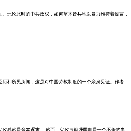
远。无论此时的中共政权，如何草木皆兵地以暴力维持着谎言，
泪经历和所见所闻，这是对中国劳教制度的一个亲身见证。作者
政必然是舍本逐末。 然而，宪政造就强国却是一个不争的事