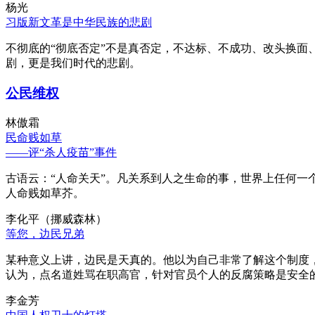
杨光
习版新文革是中华民族的悲剧
不彻底的“彻底否定”不是真否定，不达标、不成功、改头换面
剧，更是我们时代的悲剧。
公民维权
林傲霜
民命贱如草
——评“杀人疫苗”事件
古语云：“人命关天”。凡关系到人之生命的事，世界上任何一个
人命贱如草芥。
李化平（挪威森林）
等您，边民兄弟
某种意义上讲，边民是天真的。他以为自己非常了解这个制度
认为，点名道姓骂在职高官，针对官员个人的反腐策略是安全
李金芳