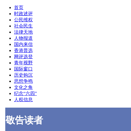
首页
时政述评
公民维权
社会民生
法律天地
人物报道
国内来信
香港普选
网评选登
青年视野
国际窗口
历史钩沉
思想争鸣
文化之角
纪念“六四”
人权信息
敬告读者