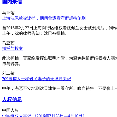
国内来信
马亚莲
上海沈佩兰被逮捕，期间曾遭看守所虐待施刑
自2016年2月22日上海闵行区维权者沈佩兰女士被刑拘后，到
上午，沈的律师告知：沈已被批捕。
马亚莲
抓捕与投案
此次抓捕，官家终发挥出聪明才智，为避免拘留所维权者人满
怖与诡异。
刘二敏
709被捕人士翟岩民妻子的天津寻夫记
中午，忐忑不安地到达天津第一看守所。暗自祷告：不要像上
人权信息
中国人权
中国维权大事记 （2016年3月28日—4月10日）