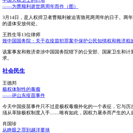
中国人权卫士的灯塔
——为曹顺利逝世两周年而作（图）
3月14日，是人权捍卫者曹顺利被迫害致死两周年的日子。两
的遗体安放何处。
王胜生等13位律师
致中国国务院：关于在疫苗犯罪案中保护公民知情权和救济权
该案事发和救济牵涉中国国务院辖下的公安部、国家卫生和计
求。
社会民生
王德邦
极权体制性的毒瘤
——评山东疫苗事件
今天中国疫苗事件只不过是极权毒瘤外化的一个表征，它与历
须从革除极权制度入手……唯有如此，因权力屠杀而产生的人
肖国珍
从睁眼之罪到越洋要挟