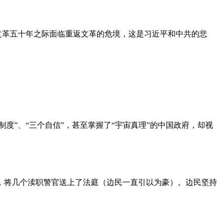
文革五十年之际面临重返文革的危境，这是习近平和中共的悲
度”、“三个自信”，甚至掌握了“宇宙真理”的中国政府，却视
，将几个渎职警官送上了法庭（边民一直引以为豪）。边民坚持