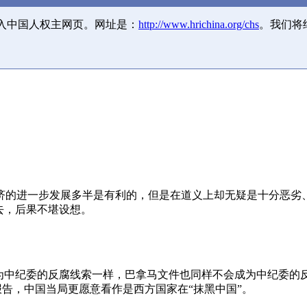
并入中国人权主网页。网址是：
http://www.hrichina.org/chs
。我们将
济的进一步发展多半是有利的，但是在道义上却无疑是十分恶劣
去，后果不堪设想。
成为中纪委的反腐线索一样，巴拿马文件也同样不会成为中纪委的
报告，中国当局更愿意看作是西方国家在“抹黑中国”。