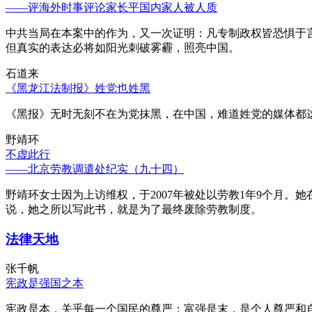
——评海外时事评论家长平国内家人被人质
中共当局在本案中的作为，又一次证明：凡专制政权皆恐惧于
但真实的表达必将如阳光刺破雾霾，照亮中国。
石道来
《黑龙江法制报》姓党也姓黑
《黑报》无时无刻不在为党抹黑，在中国，难道姓党的媒体都
野靖环
不虚此行
——北京劳教调遣处纪实（九十四）
野靖环女士因为上访维权，于2007年被处以劳教1年9个月
说，她之所以写此书，就是为了最终废除劳教制度。
法律天地
张千帆
宪政是强国之本
宪政是本，关乎每一个国民的尊严；富强是末，是个人尊严和