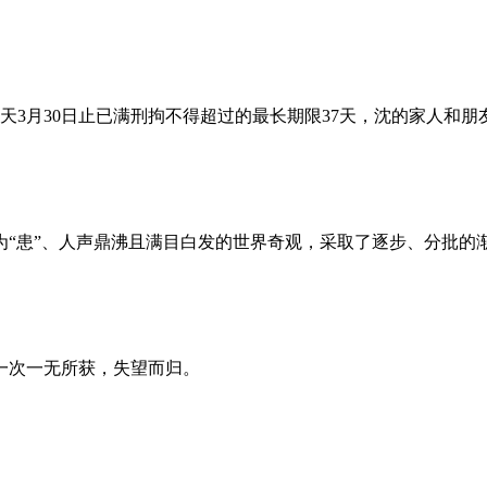
昨天3月30日止已满刑拘不得超过的最长期限37天，沈的家人和
为“患”、人声鼎沸且满目白发的世界奇观，采取了逐步、分批的
一次一无所获，失望而归。