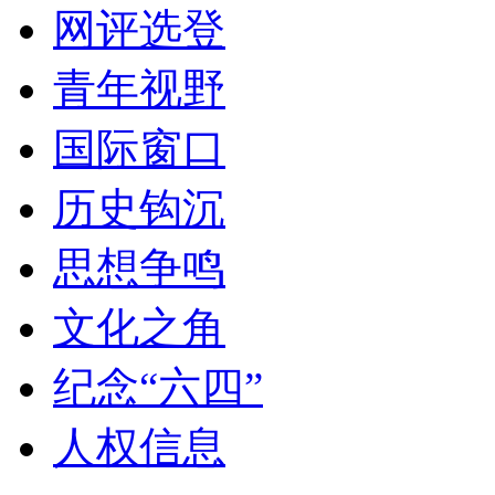
网评选登
青年视野
国际窗口
历史钩沉
思想争鸣
文化之角
纪念“六四”
人权信息