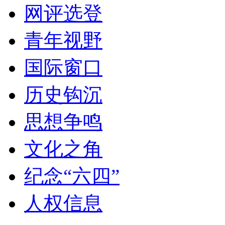
网评选登
青年视野
国际窗口
历史钩沉
思想争鸣
文化之角
纪念“六四”
人权信息