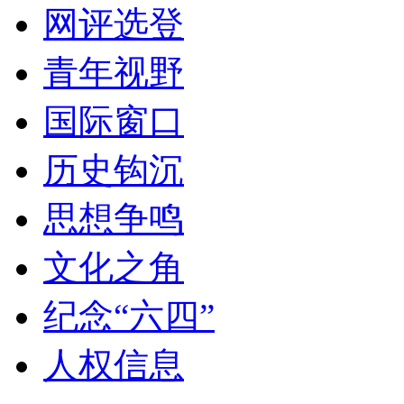
网评选登
青年视野
国际窗口
历史钩沉
思想争鸣
文化之角
纪念“六四”
人权信息