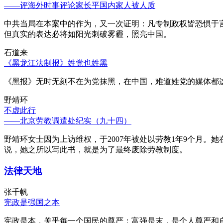
——评海外时事评论家长平国内家人被人质
中共当局在本案中的作为，又一次证明：凡专制政权皆恐惧于
但真实的表达必将如阳光刺破雾霾，照亮中国。
石道来
《黑龙江法制报》姓党也姓黑
《黑报》无时无刻不在为党抹黑，在中国，难道姓党的媒体都
野靖环
不虚此行
——北京劳教调遣处纪实（九十四）
野靖环女士因为上访维权，于2007年被处以劳教1年9个月
说，她之所以写此书，就是为了最终废除劳教制度。
法律天地
张千帆
宪政是强国之本
宪政是本，关乎每一个国民的尊严；富强是末，是个人尊严和