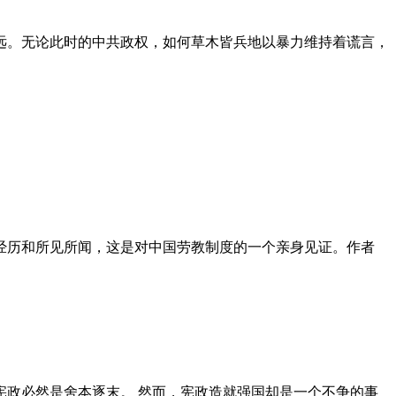
远。无论此时的中共政权，如何草木皆兵地以暴力维持着谎言，
泪经历和所见所闻，这是对中国劳教制度的一个亲身见证。作者
政必然是舍本逐末。 然而，宪政造就强国却是一个不争的事