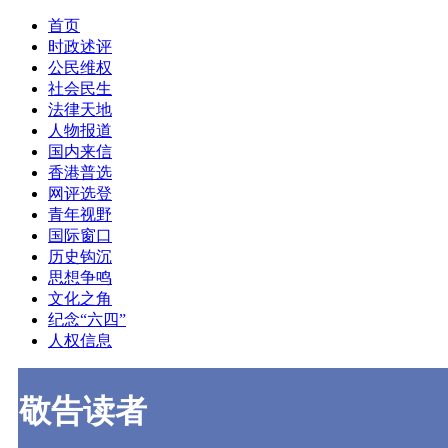
首页
时政述评
公民维权
社会民生
法律天地
人物报道
国内来信
香港普选
网评选登
青年视野
国际窗口
历史钩沉
思想争鸣
文化之角
纪念“六四”
人权信息
敬告读者