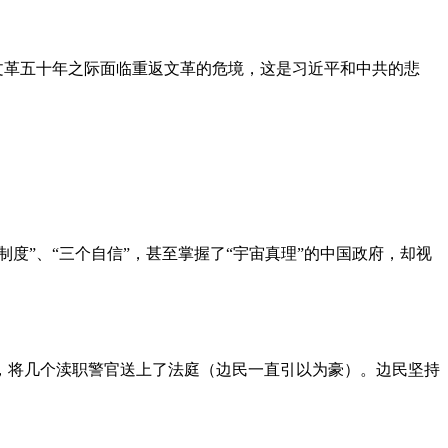
文革五十年之际面临重返文革的危境，这是习近平和中共的悲
度”、“三个自信”，甚至掌握了“宇宙真理”的中国政府，却视
，将几个渎职警官送上了法庭（边民一直引以为豪）。边民坚持