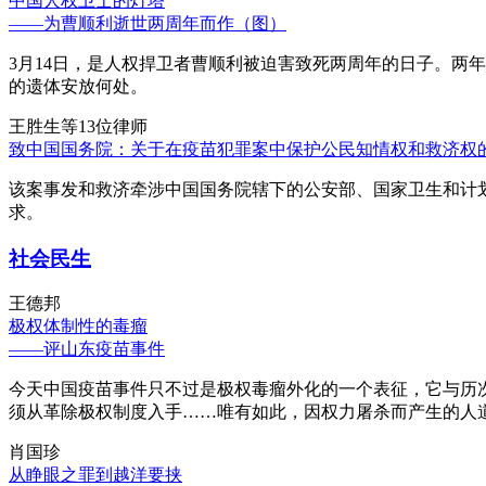
中国人权卫士的灯塔
——为曹顺利逝世两周年而作（图）
3月14日，是人权捍卫者曹顺利被迫害致死两周年的日子。两
的遗体安放何处。
王胜生等13位律师
致中国国务院：关于在疫苗犯罪案中保护公民知情权和救济权
该案事发和救济牵涉中国国务院辖下的公安部、国家卫生和计
求。
社会民生
王德邦
极权体制性的毒瘤
——评山东疫苗事件
今天中国疫苗事件只不过是极权毒瘤外化的一个表征，它与历
须从革除极权制度入手……唯有如此，因权力屠杀而产生的人
肖国珍
从睁眼之罪到越洋要挟