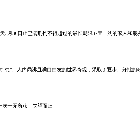
昨天3月30日止已满刑拘不得超过的最长期限37天，沈的家人和
为“患”、人声鼎沸且满目白发的世界奇观，采取了逐步、分批的
一次一无所获，失望而归。