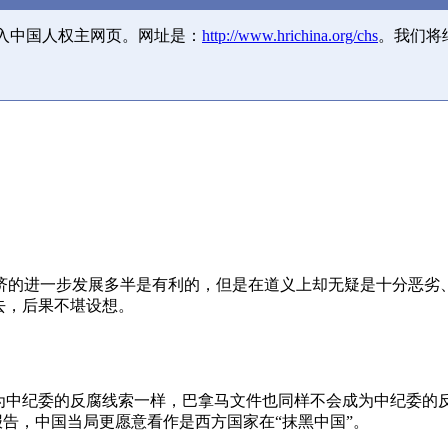
并入中国人权主网页。网址是：
http://www.hrichina.org/chs
。我们将
济的进一步发展多半是有利的，但是在道义上却无疑是十分恶劣
去，后果不堪设想。
成为中纪委的反腐线索一样，巴拿马文件也同样不会成为中纪委的
报告，中国当局更愿意看作是西方国家在“抹黑中国”。