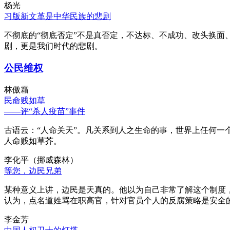
杨光
习版新文革是中华民族的悲剧
不彻底的“彻底否定”不是真否定，不达标、不成功、改头换面
剧，更是我们时代的悲剧。
公民维权
林傲霜
民命贱如草
——评“杀人疫苗”事件
古语云：“人命关天”。凡关系到人之生命的事，世界上任何一个
人命贱如草芥。
李化平（挪威森林）
等您，边民兄弟
某种意义上讲，边民是天真的。他以为自己非常了解这个制度
认为，点名道姓骂在职高官，针对官员个人的反腐策略是安全
李金芳