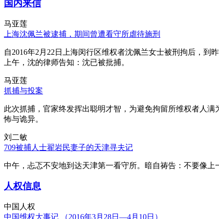
国内来信
马亚莲
上海沈佩兰被逮捕，期间曾遭看守所虐待施刑
自2016年2月22日上海闵行区维权者沈佩兰女士被刑拘后，到
上午，沈的律师告知：沈已被批捕。
马亚莲
抓捕与投案
此次抓捕，官家终发挥出聪明才智，为避免拘留所维权者人满
怖与诡异。
刘二敏
709被捕人士翟岩民妻子的天津寻夫记
中午，忐忑不安地到达天津第一看守所。暗自祷告：不要像上
人权信息
中国人权
中国维权大事记 （2016年3月28日—4月10日）