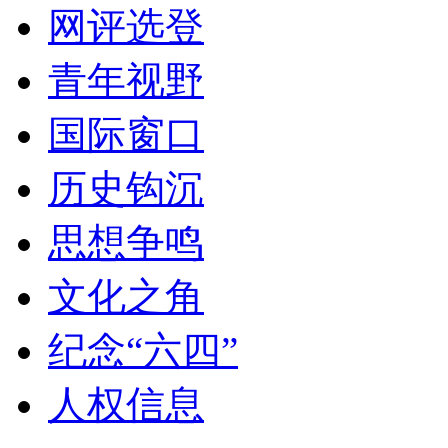
网评选登
青年视野
国际窗口
历史钩沉
思想争鸣
文化之角
纪念“六四”
人权信息