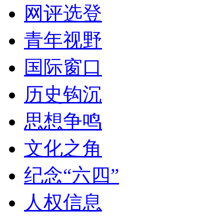
网评选登
青年视野
国际窗口
历史钩沉
思想争鸣
文化之角
纪念“六四”
人权信息