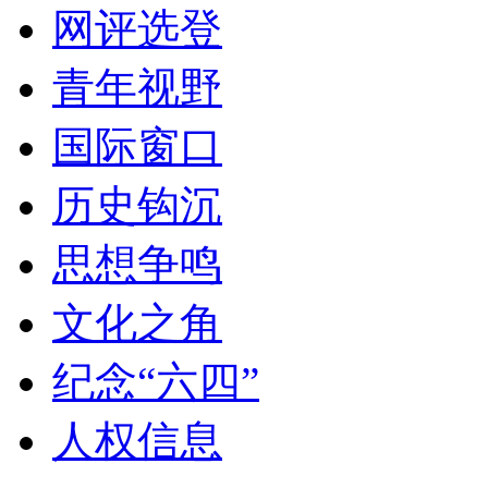
网评选登
青年视野
国际窗口
历史钩沉
思想争鸣
文化之角
纪念“六四”
人权信息