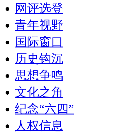
网评选登
青年视野
国际窗口
历史钩沉
思想争鸣
文化之角
纪念“六四”
人权信息