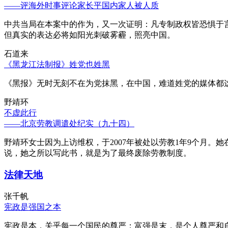
——评海外时事评论家长平国内家人被人质
中共当局在本案中的作为，又一次证明：凡专制政权皆恐惧于
但真实的表达必将如阳光刺破雾霾，照亮中国。
石道来
《黑龙江法制报》姓党也姓黑
《黑报》无时无刻不在为党抹黑，在中国，难道姓党的媒体都
野靖环
不虚此行
——北京劳教调遣处纪实（九十四）
野靖环女士因为上访维权，于2007年被处以劳教1年9个月
说，她之所以写此书，就是为了最终废除劳教制度。
法律天地
张千帆
宪政是强国之本
宪政是本，关乎每一个国民的尊严；富强是末，是个人尊严和