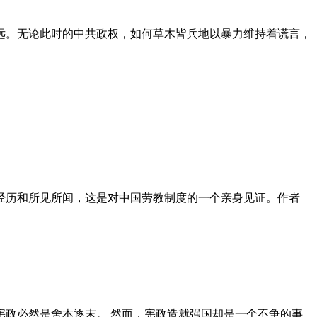
远。无论此时的中共政权，如何草木皆兵地以暴力维持着谎言，
泪经历和所见所闻，这是对中国劳教制度的一个亲身见证。作者
政必然是舍本逐末。 然而，宪政造就强国却是一个不争的事