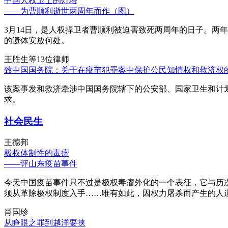
中国人权卫士的灯塔
——为曹顺利逝世两周年而作（图）
3月14日，是人权捍卫者曹顺利被迫害致死两周年的日子。两
的遗体安放何处。
王胜生等13位律师
致中国国务院：关于在疫苗犯罪案中保护公民知情权和救济权
该案事发和救济牵涉中国国务院辖下的公安部、国家卫生和计
求。
社会民生
王德邦
极权体制性的毒瘤
——评山东疫苗事件
今天中国疫苗事件只不过是极权毒瘤外化的一个表征，它与历
须从革除极权制度入手……唯有如此，因权力屠杀而产生的人
肖国珍
从睁眼之罪到越洋要挟