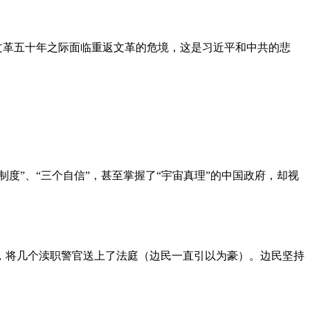
文革五十年之际面临重返文革的危境，这是习近平和中共的悲
度”、“三个自信”，甚至掌握了“宇宙真理”的中国政府，却视
，将几个渎职警官送上了法庭（边民一直引以为豪）。边民坚持