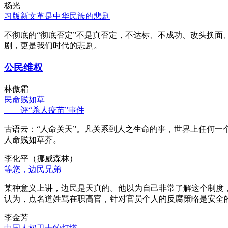
杨光
习版新文革是中华民族的悲剧
不彻底的“彻底否定”不是真否定，不达标、不成功、改头换面
剧，更是我们时代的悲剧。
公民维权
林傲霜
民命贱如草
——评“杀人疫苗”事件
古语云：“人命关天”。凡关系到人之生命的事，世界上任何一个
人命贱如草芥。
李化平（挪威森林）
等您，边民兄弟
某种意义上讲，边民是天真的。他以为自己非常了解这个制度
认为，点名道姓骂在职高官，针对官员个人的反腐策略是安全
李金芳