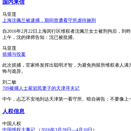
国内来信
马亚莲
上海沈佩兰被逮捕，期间曾遭看守所虐待施刑
自2016年2月22日上海闵行区维权者沈佩兰女士被刑拘后，到
上午，沈的律师告知：沈已被批捕。
马亚莲
抓捕与投案
此次抓捕，官家终发挥出聪明才智，为避免拘留所维权者人满
怖与诡异。
刘二敏
709被捕人士翟岩民妻子的天津寻夫记
中午，忐忑不安地到达天津第一看守所。暗自祷告：不要像上
人权信息
中国人权
中国维权大事记 （2016年3月28日—4月10日）