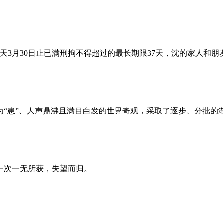
昨天3月30日止已满刑拘不得超过的最长期限37天，沈的家人和
为“患”、人声鼎沸且满目白发的世界奇观，采取了逐步、分批的
一次一无所获，失望而归。