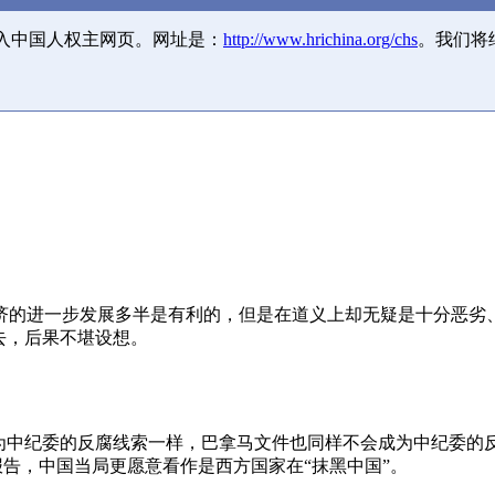
并入中国人权主网页。网址是：
http://www.hrichina.org/chs
。我们将
济的进一步发展多半是有利的，但是在道义上却无疑是十分恶劣
去，后果不堪设想。
成为中纪委的反腐线索一样，巴拿马文件也同样不会成为中纪委的
报告，中国当局更愿意看作是西方国家在“抹黑中国”。