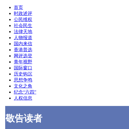
首页
时政述评
公民维权
社会民生
法律天地
人物报道
国内来信
香港普选
网评选登
青年视野
国际窗口
历史钩沉
思想争鸣
文化之角
纪念“六四”
人权信息
敬告读者