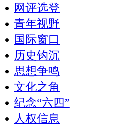
网评选登
青年视野
国际窗口
历史钩沉
思想争鸣
文化之角
纪念“六四”
人权信息